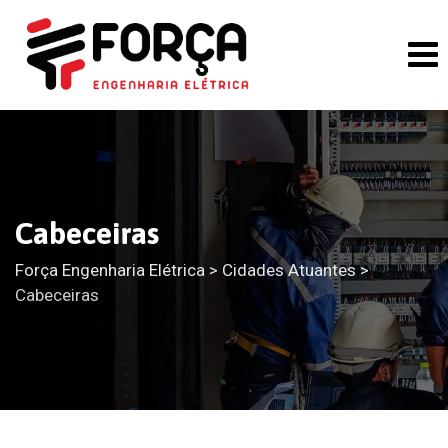
Skip
to
content
Cabeceiras
Força Engenharia Elétrica
>
Cidades Atuantes
>
Cabeceiras