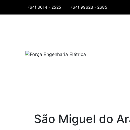
Skip
(64) 3014 - 2525
(64) 99623 - 2685
to
content
São Miguel do Ar