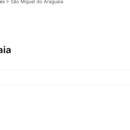
es
>
São Miguel do Araguaia
aia